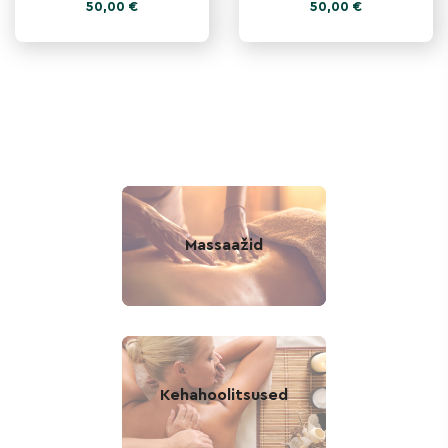
50,00
€
50,00
€
küünehooldustooted 
ja niisutava vanniõliga), 
on tipp-kvaliteediga, 
seejärel antakse 
osaliselt 
varbaküü
vegan, innovatiivsed 
ja kohest mõ
Massaažid
Kehahoolitsused