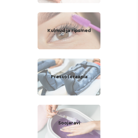
Kulmud ja ripsmed
Pressoteraapia
Soojaravi