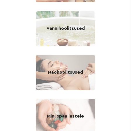
Vannihoolitsused
Näohoolitsused
Mini spaa lastele