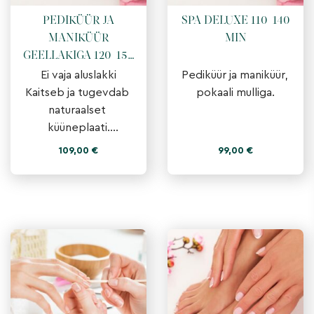
PEDIKÜÜR JA
SPA DELUXE 110-140
MANIKÜÜR
MIN
GEELLAKIGA 120-150
MIN
Ei vaja aluslakki

Pediküür ja maniküür, 
Kaitseb ja tugevdab 
pokaali mulliga.
naturaalset 
küüneplaati.

Triibuvaba katvus.

109,00
€
99,00
€
Püsib kuni 3 nädalat.

Näeb välja nagu geel 
ja on mugavalt 