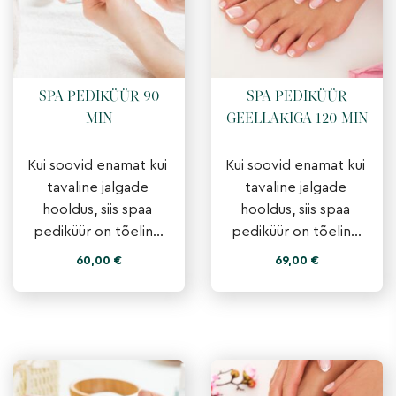
SPA PEDIKÜÜR 90
SPA PEDIKÜÜR
MIN
GEELLAKIGA 120 MIN
Kui soovid enamat kui 
Kui soovid enamat kui 
tavaline jalgade 
tavaline jalgade 
hooldus, siis spaa 
hooldus, siis spaa 
pediküür on tõeline 
pediküür on tõeline 
nauding sinu jalgadele. 
nauding sinu jalgadele. 
60,00
€
69,00
€
See hoolitus ühendab 
See hoolitus ühendab 
põhjaliku jalahoolduse
põhjaliku jalahoolduse