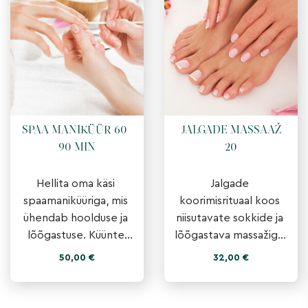
SPAA MANIKÜÜR 60-
JALGADE MASSAAŽ
90 MIN
20
Hellita oma käsi 
Jalgade 
spaamaniküüriga, mis 
koorimisrituaal koos 
ühendab hoolduse ja 
niisutavate sokkide ja 
lõõgastuse. Küünte 
lõõgastava massažiga. 
korrastus, õrn 
Silub, niisutab ja 
50,00
€
32,00
€
koorimine, toitev 
lõdvestab jalgu ning 
mask ja lõõgastav 
teeb jalad pehmeks. 
massaaž j�
Ebamaine kog