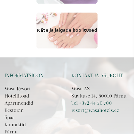
Käte ja jalgade hoolitused
INFORMATSIOON
KONTAKT JA ASUKOHT
Wasa Resort
Wasa AS
Hotellitoad
Suvituse 14, 80010 Pärnu
Apartmendid
Tel +372 44 50 700
Restoran
resort@wasahotels.ee
Spaa
Kontaktid
Pärnu