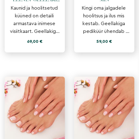
EELNEV GEELLAKI
MIN
EEMALDAMINE 90
Kaunid ja hoolitsetud 
Kingi oma jalgadele 
MIN
küüned on detaili 
hoolitsus ja ilus mis 
armastava inimese 
kestab. Geellakiga 
visiitkaart. Geellakiga 
pediküür ühendab 
maniküür annab 
põhjaliku jalahoolduse 
69,00
€
59,00
€
kätele viimstletud 
ja kauakestva 
välimuse ja 
viimistluse.

kauakestva tulem
Kasutame oma tö�