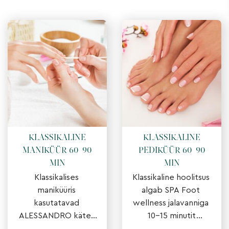
KLASSIKALINE
KLASSIKALINE
MANIKÜÜR 60-90
PEDIKÜÜR 60-90
MIN
MIN
Klassikalises 
Klassikaline hoolitsus 
maniküüris 
algab SPA Foot 
kasutatavad 
wellness jalavanniga 
ALESSANDRO käte- 
10-15 minutit 
ning 
(rahustava, puhastava 