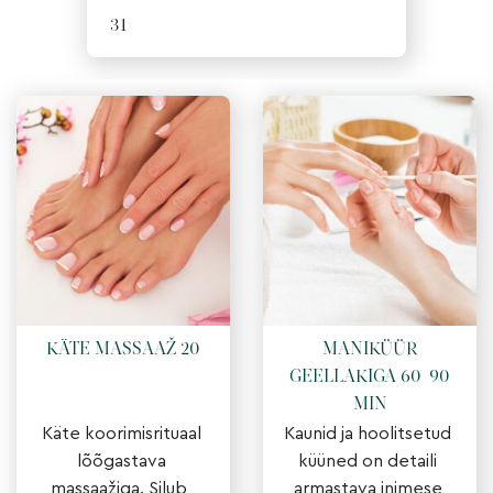
31
KÄTE MASSAAŽ 20
MANIKÜÜR
GEELLAKIGA 60-90
MIN
Käte koorimisrituaal 
Kaunid ja hoolitsetud 
lõõgastava 
küüned on detaili 
massaažiga. Silub, 
armastava inimese 