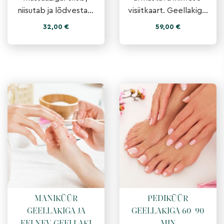
niisutab ja lõdvestab 
visiitkaart. Geellakiga 
käsi, küüsi ning teeb 
maniküür annab 
32,00
€
59,00
€
need pehmeks. 
kätele viimstletud 
Ebamaine kogemus 
välimuse ja 
kõigest 20 minu
kauakestva tulem
MANIKÜÜR
PEDIKÜÜR
GEELLAKIGA JA
GEELLAKIGA 60-90